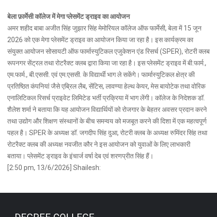
बेला फ़ार्मेसी कॉलेज में मेगा प्लेसमेंट ड्राइव का आयोजन
अमर शहीद बाबा अजीत सिंह जुझार सिंह मेमोरियल कॉलेज ऑफ फार्मेसी, बेला में 15 जून
2026 को एक मेगा प्लेसमेंट ड्राइव का आयोजन किया जा रहा है। इस कार्यक्रम का
संयुक्त आयोजन सोसायटी ऑफ फार्मास्युटिकल एजुकेशन एंड रिसर्च (SPER), रोटरी क्लब
रूपनगर सेंट्रल तथा रोटरैक्ट क्लब द्वारा किया जा रहा है। इस प्लेसमेंट ड्राइव में बी.फार्म.,
एम.फार्म., बी.एससी. एवं एम.एससी. के विद्यार्थी भाग ले सकेंगे। फार्मास्युटिकल क्षेत्र की
प्रतिष्ठित कंपनियां जैसे एब्रिल लैब, सेंटिस, लावण्या हेल्थ केयर, मेस बायोटेक तथा वोरिक
एनालिटिकल रिसर्च प्राइवेट लिमिटेड भर्ती प्रक्रिया में भाग लेंगी। कॉलेज के निदेशक डॉ.
शैलेश शर्मा ने बताया कि यह आयोजन विद्यार्थियों को रोजगार के बेहतर अवसर प्रदान करने
तथा उद्योग और शिक्षण संस्थानों के बीच समन्वय को मजबूत करने की दिशा में एक महत्वपूर्ण
पहल है। SPER के अध्यक्ष डॉ. जगदीप सिंह दुआ, रोटरी क्लब के अध्यक्ष रुमिंदर सिंह तथा
रोटरैक्ट क्लब की अध्यक्ष नवजीत कौर ने इस आयोजन को युवाओं के लिए लाभकारी
बताया। प्लेसमेंट ड्राइव के इंचार्ज वर्षा देब एवं शरणप्रीत सिंह हैं।
[2:50 pm, 13/6/2026] Shailesh: