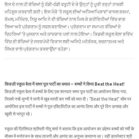
ਇਸ ਦੇ ਨਾਲ ਹੀ ਬੱਚਿਆਂ ਨੂੰ ਠੰਡੀ-ਠੰਡੀ ਫਰੂਟੀ ਦੇ ਕੇ ਉਨ੍ਹਾਂ ਨੂੰ ਪੂਰੀ ਤਰ੍ਹਾਂ ਤਾਜ਼ਗੀ
ਮਹਿਸੂਸ ਕਰਵਾਈ ਗਈ। ਇਸ ਮੌਕੇ ‘ਤੇ ਸਕੂਲ ਦੀਆਂ ਅਧਿਆਪਿਕਾਵਾਂ ਕਾਜਲ ਸ਼ਰਮਾ,
ਕੋਮਲ, ਮਨਿੰਦਰ, ਨਿਸ਼ੂ ਆਦਿ ਨੇ ਵੀ ਬੱਚਿਆਂ ਨਾਲ ਮਿਲ ਕੇ ਗਤੀਵਿਧੀਆਂ ਵਿੱਚ ਭਾਗ
ਲਿਆ ਅਤੇ ਪ੍ਰੋਗਰਾਮ ਨੂੰ ਸਫਲ ਬਣਾਇਆ। ਪ੍ਰੋਗਰਾਮ ਦਾ ਸਮਾਪਨ ਬੱਚਿਆਂ ਦੇ
ਚਿਹਰਿਆਂ ‘ਤੇ ਮੁਸਕਾਨ ਅਤੇ ਯਾਦਗਾਰ ਪਲਾਂ ਨਾਲ ਹੋਇਆ। ਕਿਡਜ਼ੀ ਸਕੂਲ ਬੇਲਾ ਭਵਿੱਖ
ਵਿੱਚ ਵੀ ਬੱਚਿਆਂ ਦੇ ਸਰਵਪੱਖੀ ਵਿਕਾਸ ਲਈ ਅਜਿਹੇ ਮਨੋਰੰਜਕ, ਰਚਨਾਤਮਕ ਅਤੇ
ਸਿੱਖਣ ਵਾਲੇ ਪ੍ਰੋਗਰਾਮ ਕਰਵਾਉਂਦਾ ਰਹੇਗਾ।
किडज़ी स्कूल बेला में समर पूल पार्टी का धमाल – बच्चों ने किया Beat the Heat!
किडज़ी स्कूल बेला में बच्चों के लिए एक शानदार समर पूल पार्टी का आयोजन किया गया,
जिसमें नन्हें-मुन्नों ने पानी में खूब मस्ती कर गर्मी को मात दी। “Beat the Heat” थीम पर
आयोजित इस पार्टी में बच्चों ने पूल एक्टिविटीज़ का आनंद लिया और पूरे दिन उत्साह और
खुशी से भरपूर रहे।
स्कूल की प्रिंसिपल श्रीमती नीतू शर्मा ने बताया कि इस आयोजन का उद्देश्य बच्चों को गर्मी के
मौसम में मनोरंजन के साथ ताजगी और आनंद का अनुभव करवाना था। वहीं डायरेक्टर श्री